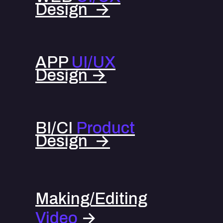
Design →
APP
UI/UX
Design →
BI/CI
Product
Design →
Making/Editing
Video
→